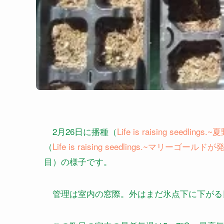
2月26日に播種（
Life is raising seedl
（
Life is raising seedlings.~マリーゴー
目）の様子です。
管理は室内の窓際。外はまだ氷点下に下がる