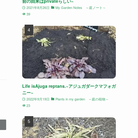
前の由来はprivateらしい~
2021年8月26日
My Garden Notes ～庭ノート～
39
Life isAjuga reptans.~アジュガダークマフォガ
ニー~
2022年9月19日
Plants in my garden ～庭の植物～
23