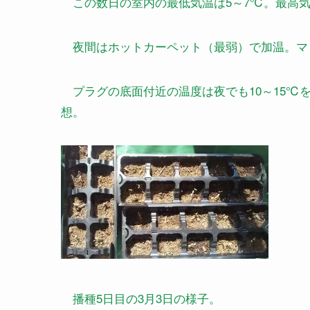
この数日の室内の最低気温は5～7℃。最高気温
夜間はホットカーペット（最弱）で加温。マ
プラグの底面付近の温度は夜でも10～15℃
想。
播種5日目の3月3日の様子。