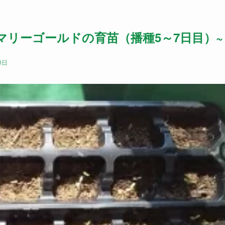
dlings.~マリーゴールドの育苗（播種5～7日目）~
0日