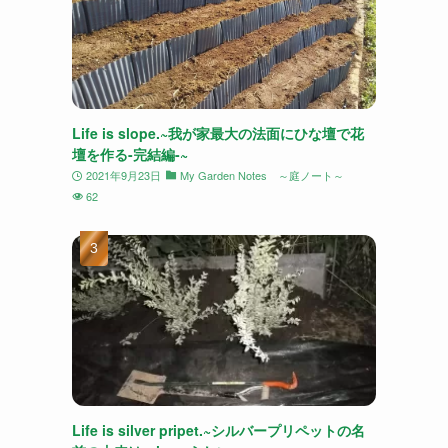
Life is slope.~我が家最大の法面にひな壇で花
壇を作る-完結編-~
2021年9月23日
My Garden Notes ～庭ノート～
62
Life is silver pripet.~シルバープリペットの名