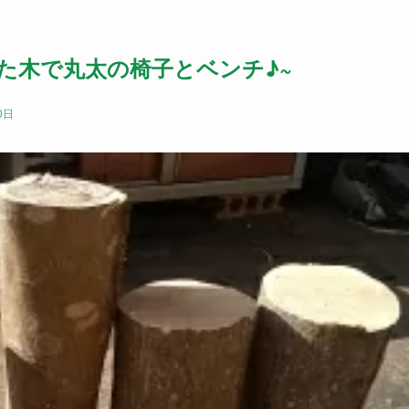
.~伐採した木で丸太の椅子とベンチ♪~
0日