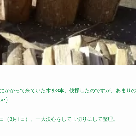
にかかって来ていた木を3本、伐採したのですが、あまり
･)
（3月1日）、一大決心をして玉切りにして整理。