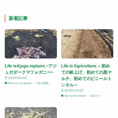
新着記事
Life isAjuga reptans.~アジ
Life is Agriculture.～初め
ュガダークマフォガニー~
ての畝上げ、初めての黒マ
ルチ、初めてのビニールト
2022年9月19日
Plants in my garden ～庭の植物～
ンネル～
2022年3月13日
My Garden Memo ～庭メモ～