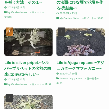
を補う方法 その１~
の法面にひな壇で花壇を作
る-完結編-~
2021年9月13日
My Garden Notes ～庭ノート～
2021年9月23日
399
My Garden Notes ～庭ノート～
63
Life is silver pripet.~シル
Life isAjuga reptans.~アジ
バープリペットの名前の由
ュガダークマフォガニー~
来はprivateらしい~
2022年9月19日
Plants in my garden ～庭の植物～
2021年8月26日
23
My Garden Notes ～庭ノート～
39