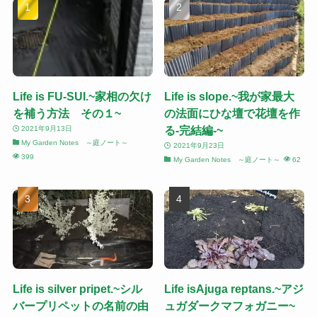
Life is FU-SUI.~家相の欠け
Life is slope.~我が家最大
を補う方法 その１~
の法面にひな壇で花壇を作
る-完結編-~
2021年9月13日
My Garden Notes ～庭ノート～
2021年9月23日
399
My Garden Notes ～庭ノート～
62
Life is silver pripet.~シル
Life isAjuga reptans.~アジ
バープリペットの名前の由
ュガダークマフォガニー~