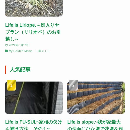
Life is Liriope.～斑入りヤ
ブラン（リリオペ）のお引
越し～
2022年3月13日
My Garden Memo ～庭メモ～
人気記事
Life is FU-SUI.~家相の欠け
Life is slope.~我が家最大
を補う方法 その１~
の法面にひな壇で花壇を作