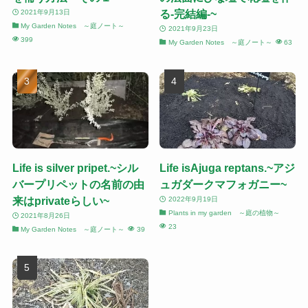
る-完結編-~
2021年9月13日
My Garden Notes ～庭ノート～
2021年9月23日
399
My Garden Notes ～庭ノート～
63
Life is silver pripet.~シル
Life isAjuga reptans.~アジ
バープリペットの名前の由
ュガダークマフォガニー~
来はprivateらしい~
2022年9月19日
Plants in my garden ～庭の植物～
2021年8月26日
23
My Garden Notes ～庭ノート～
39