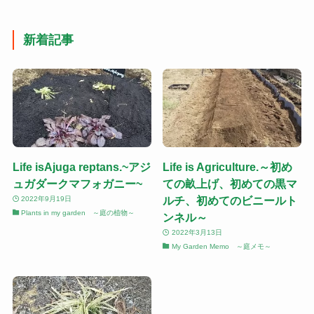
新着記事
Life isAjuga reptans.~アジ
Life is Agriculture.～初め
ュガダークマフォガニー~
ての畝上げ、初めての黒マ
ルチ、初めてのビニールト
2022年9月19日
Plants in my garden ～庭の植物～
ンネル～
2022年3月13日
My Garden Memo ～庭メモ～