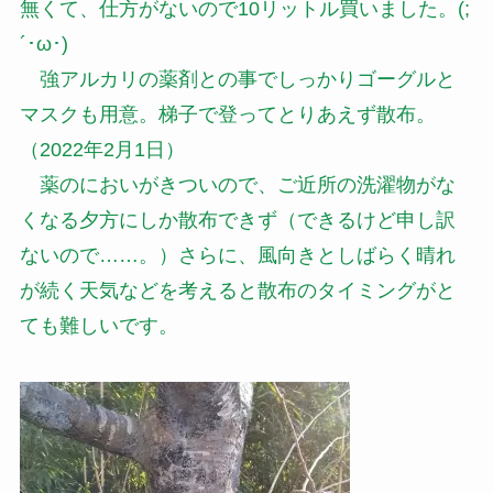
無くて、仕方がないので10リットル買いました。(;
´･ω･)
強アルカリの薬剤との事でしっかりゴーグルと
マスクも用意。梯子で登ってとりあえず散布。
（2022年2月1日）
薬のにおいがきついので、ご近所の洗濯物がな
くなる夕方にしか散布できず（できるけど申し訳
ないので……。）さらに、風向きとしばらく晴れ
が続く天気などを考えると散布のタイミングがと
ても難しいです。