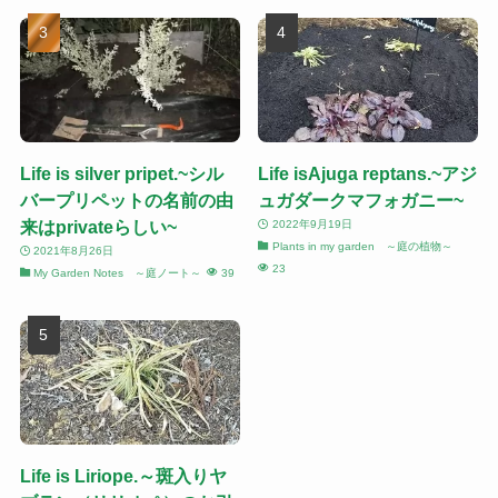
Life is silver pripet.~シル
Life isAjuga reptans.~アジ
バープリペットの名前の由
ュガダークマフォガニー~
来はprivateらしい~
2022年9月19日
Plants in my garden ～庭の植物～
2021年8月26日
23
My Garden Notes ～庭ノート～
39
Life is Liriope.～斑入りヤ