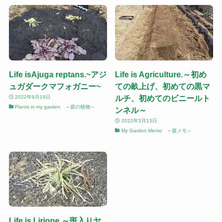
Life isAjuga reptans.~アジ
Life is Agriculture.～初め
ュガダークマフォガニー~
ての畝上げ、初めての黒マ
ルチ、初めてのビニールト
2022年9月19日
Plants in my garden ～庭の植物～
ンネル～
2022年3月13日
My Garden Memo ～庭メモ～
Life is Liriope.～斑入りヤ