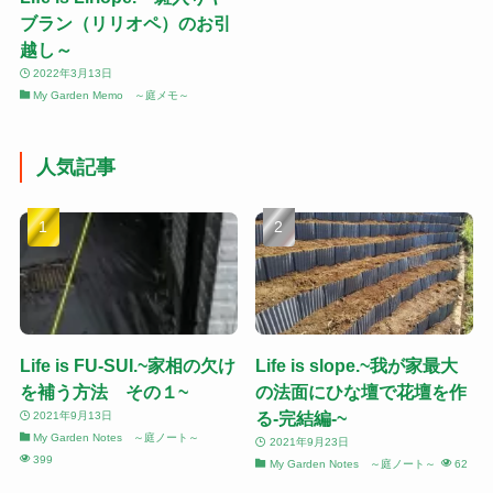
ブラン（リリオペ）のお引
越し～
2022年3月13日
My Garden Memo ～庭メモ～
人気記事
Life is FU-SUI.~家相の欠け
Life is slope.~我が家最大
を補う方法 その１~
の法面にひな壇で花壇を作
る-完結編-~
2021年9月13日
My Garden Notes ～庭ノート～
2021年9月23日
399
My Garden Notes ～庭ノート～
62