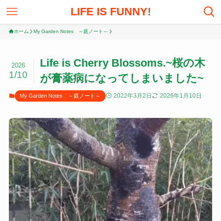
LIFE IS FUNNY!
ホーム
My Garden Notes ～庭ノート～
Life is Cherry Blossoms.~桜の木
2026
1/10
が膏薬病になってしまいました~
2022年3月2日
2026年1月10日
My Garden Notes ～庭ノート～